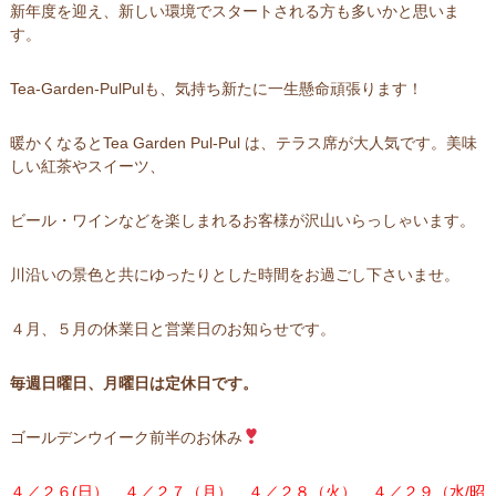
新年度を迎え、新しい環境でスタートされる方も多いかと思いま
す。
Tea-Garden-PulPulも、気持ち新たに一生懸命頑張ります！
暖かくなるとTea Garden Pul-Pul は、テラス席が大人気です。美味
しい紅茶やスイーツ、
ビール・ワインなどを楽しまれるお客様が沢山いらっしゃいます。
川沿いの景色と共にゆったりとした時間をお過ごし下さいませ。
４月、５月の休業日と営業日のお知らせです。
毎週日曜日、月曜日は定休日です。
ゴールデンウイーク前半のお休み
４／２６(日）、４／２７（月）、４／２８（火）、４／２９（水/昭