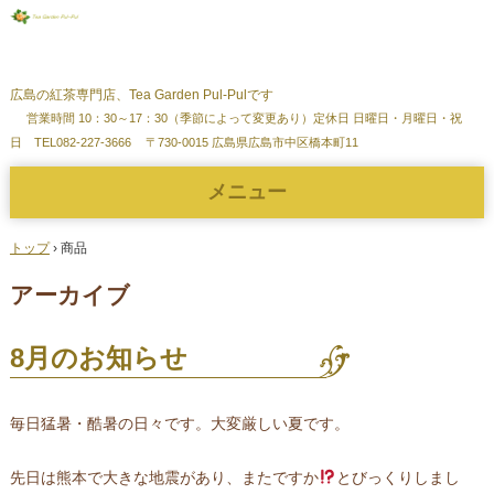
広島の紅茶専門店、Tea Garden Pul-Pulです
営業時間 10：30～17：30（季節によって変更あり）定休日 日曜日・月曜日・祝
日
TEL082-227-3666
〒730-0015 広島県広島市中区橋本町11
メニュー
コ
ン
トップ
›
商品
テ
ン
アーカイブ
ツ
へ
ス
8月のお知らせ
キ
ッ
プ
毎日猛暑・酷暑の日々です。大変厳しい夏です。
先日は熊本で大きな地震があり、またですか
とびっくりしまし